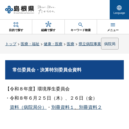
Language
目的で探す
組織で探す
キーワード検索
メニュー
トップ
>
医療・福祉
>
健康・医療
>
医療
>
県立病院事業
病院局
常任委員会・決算特別委員会資料
【令和８年度】環境厚生委員会
・令和８年６月２５日（木）、２６日（金）
資料（病院局分）
・
別冊資料１
、
別冊資料２