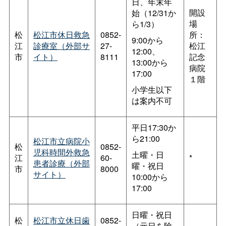
日、年末年
開設
始（12/31か
場
ら1/3）
松
松江市休日救急
0852-
所：
9:00から
江
診療室（外部サ
27-
松江
12:00、
市
イト）
8111
記念
13:00から
病院
17:00
１階
小学生以下
は案内不可
平日17:30か
ら21:00
松江市立病院小
松
0852-
児科時間外救急
土曜・日
江
60-
*
患者診療（外部
曜・祝日
市
8000
サイト）
10:00から
17:00
日曜・祝日
松
松江市立休日歯
0852-
（元日を除