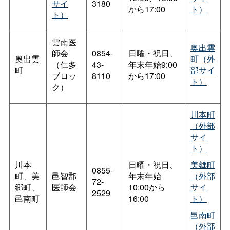
サイ
3180
から17:00
ト）
ト）
雲南医
奥出雲
師会
0854-
日曜・祝日、
奥出雲
町（外
（仁多
43-
年末年始9:00
町
部サイ
ブロッ
8110
から17:00
ト）
ク）
川本町
（外部
サイ
ト）
川本
日曜・祝日、
美郷町
0855-
町、美
邑智郡
年末年始
（外部
72-
郷町、
医師会
10:00から
サイ
2529
邑南町
16:00
ト）
邑南町
（外部