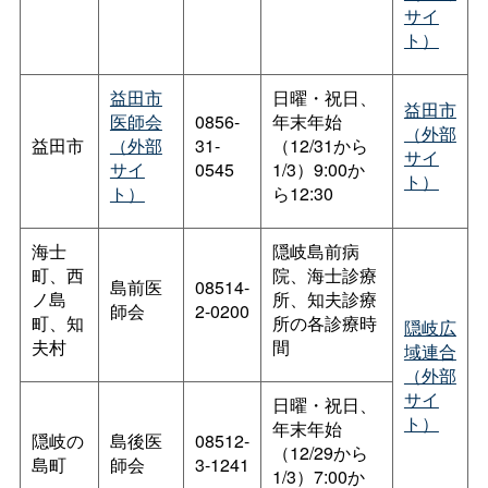
サイ
ト）
益田市
日曜・祝日、
益田市
医師会
0856-
年末年始
（外部
益田市
（外部
31-
（12/31から
サイ
サイ
0545
1/3）9:00か
ト）
ト）
ら12:30
海士
隠岐島前病
町、西
院、海士診療
島前医
08514-
ノ島
所、知夫診療
師会
2-0200
町、知
所の各診療時
隠岐広
夫村
間
域連合
（外部
サイ
日曜・祝日、
ト）
年末年始
隠岐の
島後医
08512-
（12/29から
島町
師会
3-1241
1/3）7:00か