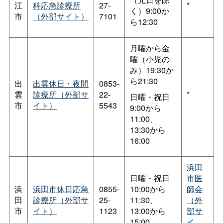
江
科応急診療所
27-
*
く）9:00か
市
（外部サイト）
7101
ら12:30
月曜から金
曜（小児の
み）19:30か
ら21:30
出
出雲休日・夜間
0853-
雲
診療所（外部サ
22-
*
日曜・祝日
市
イト）
5543
9:00から
11:00、
13:30から
16:00
浜田
日曜・祝日
市医
浜
浜田市休日応急
0855-
10:00から
師会
田
診療所（外部サ
25-
11:30、
（外
市
イト）
1123
13:00から
部サ
15:00
イ