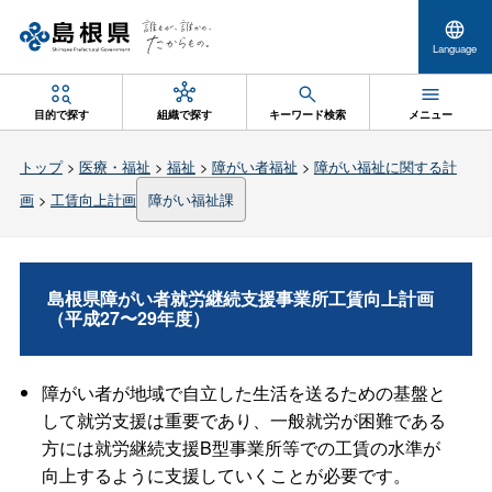
Language
目的で探す
組織で探す
キーワード検索
メニュー
トップ
>
医療・福祉
>
福祉
>
障がい者福祉
>
障がい福祉に関する計
画
>
工賃向上計画
障がい福祉課
島根県障がい者就労継続支援事業所工賃向上計画
（平成27〜29年度）
障がい者が地域で自立した生活を送るための基盤と
して就労支援は重要であり、一般就労が困難である
方には就労継続支援B型事業所等での工賃の水準が
向上するように支援していくことが必要です。