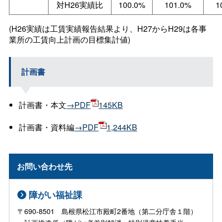
対H26実績比
100.0%
101.0%
1
(H26実績は工賃実績報告結果より、H27からH29は各事
業所の工賃向上計画の目標集計値)
計画書
計画書・本文
→PDF
145KB
計画書・資料編
→PDF
1,244KB
お問い合わせ先
障がい福祉課
〒690-8501 島根県松江市殿町2番地（第二分庁舎１階）