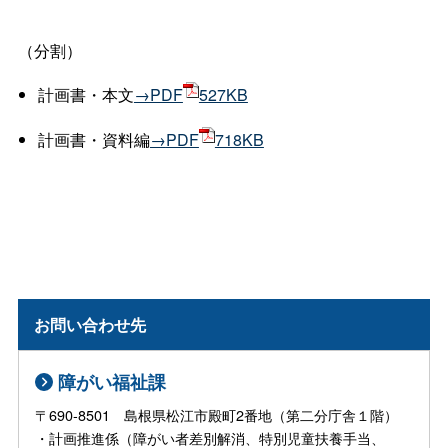
（分割）
計画書・本文
→PDF
527KB
計画書・資料編
→
PDF
718KB
お問い合わせ先
障がい福祉課
〒690-8501 島根県松江市殿町2番地（第二分庁舎１階）
・計画推進係（障がい者差別解消、特別児童扶養手当、