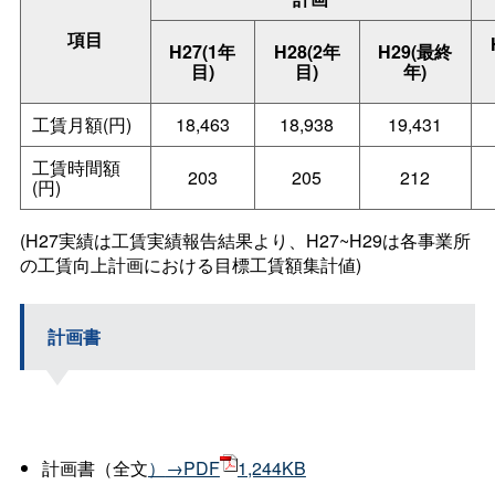
項目
H27(1年
H28(2年
H29(最終
目)
目)
年)
工賃月額(円)
18,463
18,938
19,431
工賃時間額
203
205
212
(円)
(H27実績は工賃実績報告結果より、H27~H29は各事業所
の工賃向上計画における目標工賃額集計値)
計画書
計画書（全文
）
→PDF
1,244KB