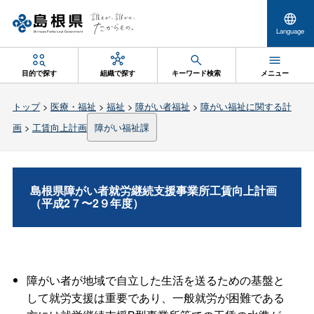
Language
目的で探す
組織で探す
キーワード検索
メニュー
トップ
>
医療・福祉
>
福祉
>
障がい者福祉
>
障がい福祉に関する計
画
>
工賃向上計画
障がい福祉課
島根県障がい者就労継続支援事業所工賃向上計画
（平成2７〜2９年度）
障がい者が地域で自立した生活を送るための基盤と
して就労支援は重要であり、一般就労が困難である