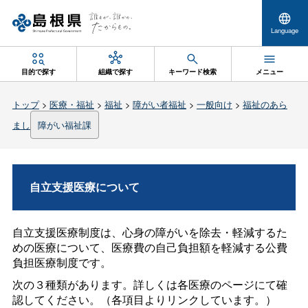
Language
目的で探す
組織で探す
キーワード検索
メニュー
トップ
>
医療・福祉
>
福祉
>
障がい者福祉
>
一般向け
>
福祉のあら
まし
障がい福祉課
自立支援医療について
自立支援医療制度は、心身の障がいを除去・軽減するた
めの医療について、医療費の自己負担額を軽減する公費
負担医療制度です。
次の３種類があります。詳しくは各医療のページにて確
認してください。（各項目よりリンクしています。）