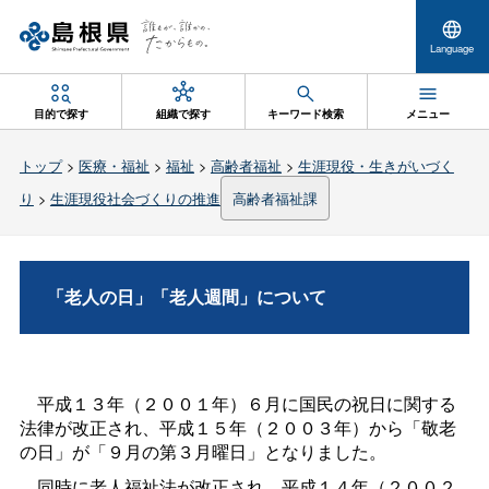
Language
目的で探す
組織で探す
キーワード検索
メニュー
トップ
>
医療・福祉
>
福祉
>
高齢者福祉
>
生涯現役・生きがいづく
り
>
生涯現役社会づくりの推進
高齢者福祉課
「老人の日」「老人週間」について
平成１３年（２００１年）６月に国民の祝日に関する
法律が改正され、平成１５年（２００３年）から「敬老
の日」が「９月の第３月曜日」となりました。
同時に老人福祉法が改正され、平成１４年（２００２