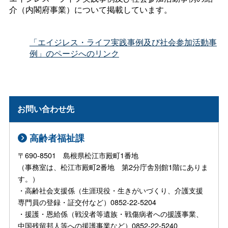
介（内閣府事業）について掲載しています。
「エイジレス・ライフ実践事例及び社会参加活動事
例」のページへのリンク
お問い合わせ先
高齢者福祉課
〒690-8501 島根県松江市殿町1番地
（事務室は、松江市殿町2番地 第2分庁舎別館1階にありま
す。）
・高齢社会支援係（生涯現役・生きがいづくり、介護支援
専門員の登録・証交付など）0852-22-5204
・援護・恩給係（戦没者等遺族・戦傷病者への援護事業、
中国残留邦人等への援護事業など）0852-22-5240