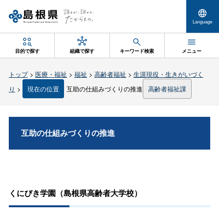
Language
目的で探す
組織で探す
キーワード検索
メニュー
トップ
>
医療・福祉
>
福祉
>
高齢者福祉
>
生涯現役・生きがいづく
り
>
現在の位置
互助の仕組みづくりの推進
高齢者福祉課
互助の仕組みづくりの推進
くにびき学園（島根県高齢者大学校）