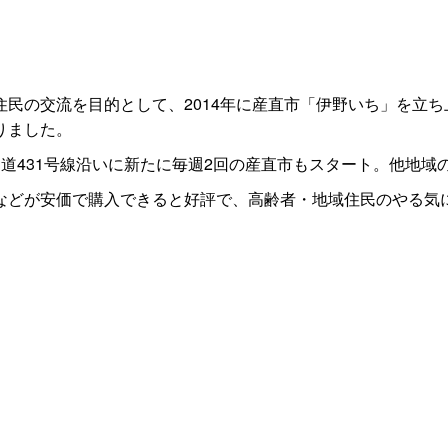
民の交流を目的として、2014年に産直市「伊野いち」を立ち
りました。
道431号線沿いに新たに毎週2回の産直市もスタート。他地域
どが安価で購入できると好評で、高齢者・地域住民のやる気