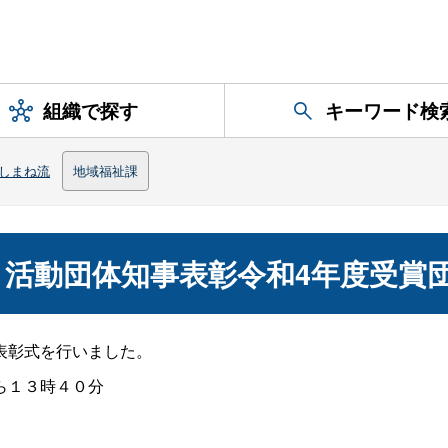
組織で探す
キーワード検
しまね流
地域福祉課
活動団体知事表彰令和4年度受賞
表彰式を行いました。
ら１３時４０分