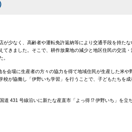
）
店が少なく、高齢者や運転免許返納等により交通手段を持たな
えてきました。そこで、耕作放棄地の減少と地区住民の交流・
た。
地を会場に生産者の方々の協力を得て地域住民が生産した米や
学校が協働し「伊野いち学習」を行うことで、子どもたちを成
国道
431
号線沿いに新たな産直市「よっ得
⁉
伊野いち」を立