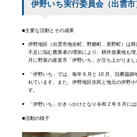
伊野いち実行委員会（出雲市
■主要な活動とその成果
伊野地区（出雲市地合町、野郷町、美野町）は商
不足に悩む農業者の増加により、耕作放棄地も増
月に野菜の産直市「伊野いち」が立ち上がりまし
「伊野いち」では、毎年
6
月と
10
月、旧農協跡
れています。
また、伊野地区住民と地元の伊野小
す。
「伊野いち」がきっかけとなり令和
2
年
6
月には
■活動の様子