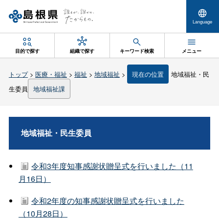
Language
目的で探す
組織で探す
キーワード検索
メニュー
トップ
>
医療・福祉
>
福祉
>
地域福祉
>
現在の位置
地域福祉・民
生委員
地域福祉課
地域福祉・民生委員
令和3年度知事感謝状贈呈式を行いました（11
月16日）
令和2年度の知事感謝状贈呈式を行いました
（10月28日）