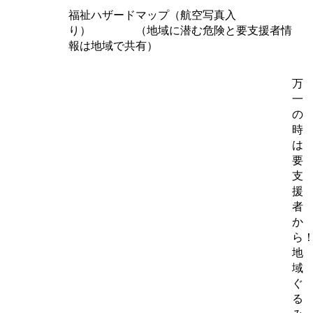
福祉ハザードマップ（航空写真入
り
）
（地域に潜む危険と要支援者情
報は地域で共有）
万
一
の
時
は
要
支
援
者
か
ら
地
域
ぐ
る