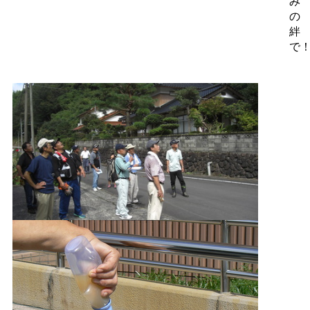
み
の
絆
で