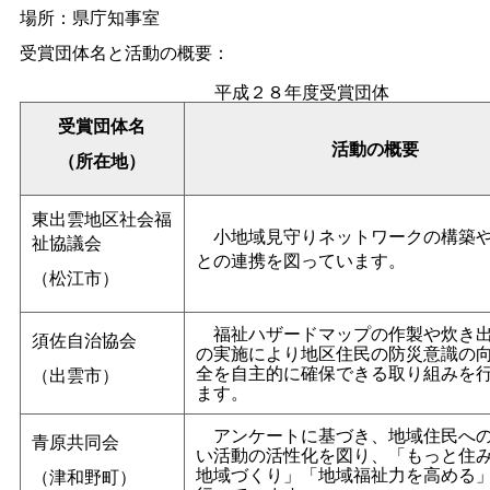
場所：県庁知事室
受賞団体名と活動の概要：
平成２８年度受賞団体
受賞団体名
活動の概要
（所在地）
東出雲地区社会福
小地域見守りネットワークの構築
祉協議会
との連携を図っています。
（松江市）
福祉ハザードマップの作製や炊き
須佐自治協会
の実施により地区住民の防災意識の
全を自主的に確保できる取り組みを
（出雲市）
ます。
アンケートに基づき、地域住民へ
青原共同会
い活動の活性化を図り、「もっと住
地域づくり」「地域福祉力を高める
（津和野町）