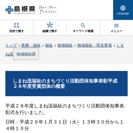
Language
目的で探す
組織で探す
キーワード検索
メニュー
トップ
>
医療・福祉
>
福祉
>
地域福祉
>
地域福祉・民生委員
>
しま
ね流
地域福祉課
しまね流福祉のまちづくり活動団体知事表彰平成
２８年度受賞団体の概要
平成２８年度しまね流福祉のまちづくり活動団体知事表
彰式を行いました。
日時：平成２９年１月３１日（火）１３時３０分から１
４時１０分