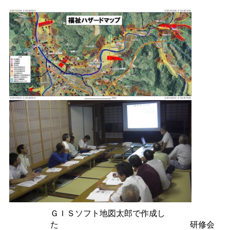
ＧＩＳソフト地図太郎で作成し
た
研修会