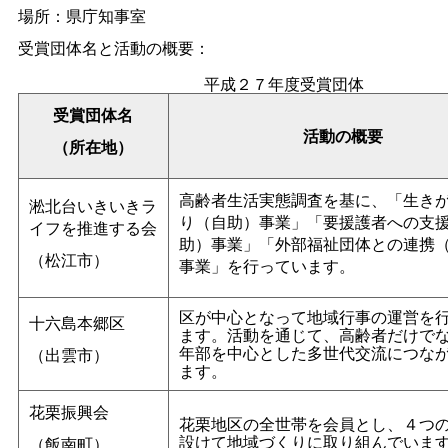
場所：県庁知事室
受賞団体名と活動の概要：
平成２７年度受賞団体
受賞団体名
活動の概要
（所在地）
高齢者生活実態調査を基に、「生き
淞北台いきいきラ
り（自助）事業」「要援護者への支
イフを推進する会
助）事業」「外部福祉団体との連携
（松江市）
事業」を行っています。
区が中心となって地域行事の運営を
十六島本郷区
ます。活動を通じて、高齢者だけで
年部を中心とした多世代交流につな
（出雲市）
ます。
花栗振興会
花栗地区の全世帯を会員とし、４つ
設けて地域づくりに取り組んでいま
（飯南町）