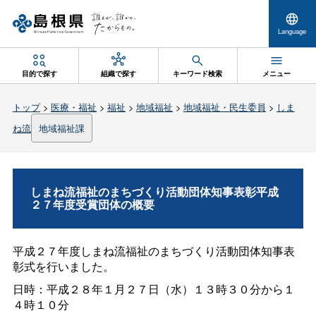
Language
目的で探す
組織で探す
キーワード検索
メニュー
トップ
>
医療・福祉
>
福祉
>
地域福祉
>
地域福祉・民生委員
>
しま
ね流
地域福祉課
しまね流福祉のまちづくり活動団体知事表彰平成
２７年度受賞団体の概要
平成２７年度しまね流福祉のまちづくり活動団体知事表
彰式を行いました。
日時：平成２８年１月２７日（水）１３時３０分から１
４時１０分