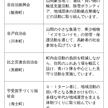
山間豪雪地で、通院・買い物の
谷自治振興会
輸送支援活動、除雪ボランティ
ア、地域団体の活動拠点整備な
（飯南町）
どの活動に取り組んでいます。
山間の小さな集落で、希少植物
谷戸自治会
「イズモコバイモ」の管理・保
護活動を通じて、高齢者の社会
（川本町）
参加を広げています。
町内会活動の負担を軽減しなが
比之宮連合自治会
ら、住民のふれあう場を幅広く
設け、青パト隊を中心とした見
（美郷町）
守り活動を実施しています。
Ｕ・Ｉターン者に、地域活動の
宇受賀手づくり福
担い手となる働きかけを行い、
祉会
多様な年代が地域運営を支える
体制づくりに取り組んでいま
（海士町）
す。