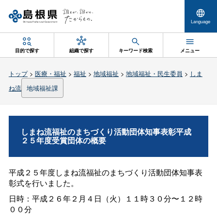
Language
目的で探す
組織で探す
キーワード検索
メニュー
トップ
>
医療・福祉
>
福祉
>
地域福祉
>
地域福祉・民生委員
>
しま
ね流
地域福祉課
しまね流福祉のまちづくり活動団体知事表彰平成
２５年度受賞団体の概要
平成２５年度しまね流福祉のまちづくり活動団体知事表
彰式を行いました。
日時：平成２６年２月４日（火）１１時３０分〜１２時
００分