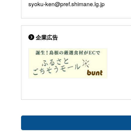
syoku-ken@pref.shimane.lg.jp
企業広告