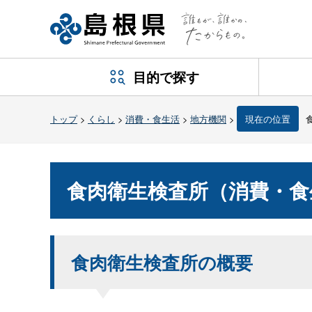
目的で探す
トップ
>
くらし
>
消費・食生活
>
地方機関
>
現在の位置
食肉衛生検査所（消費・食
食肉衛生検査所の概要