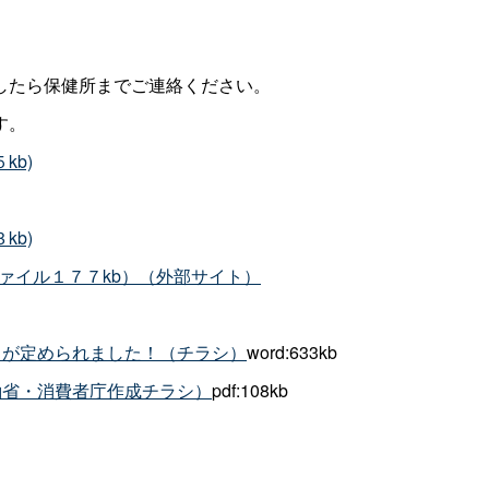
したら保健所までご連絡ください。
す。
kb)
kb)
ァイル１７７kb）（外部サイト）
」が定められました！（チラシ）
word:633kb
働省・消費者庁作成チラシ）
pdf:108kb