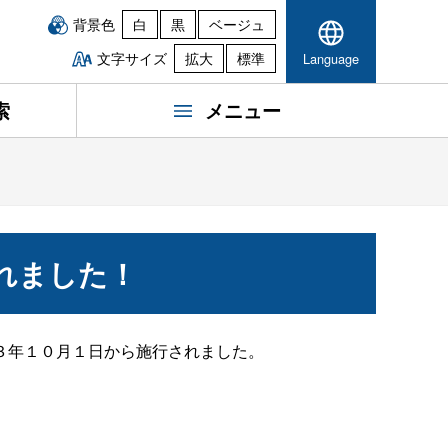
背景色
白
黒
ベージュ
文字サイズ
拡大
標準
Language
索
メニュー
れました！
３年１０月１日から施行されました。