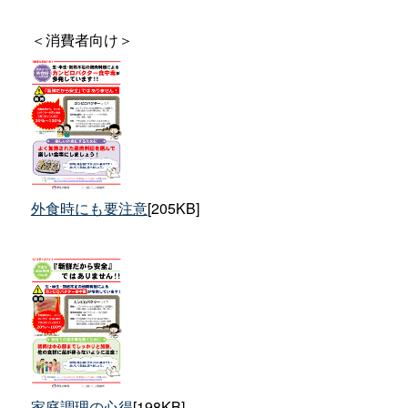
＜消費者向け＞
外食時にも要注意
[205KB]
家庭調理の心得
[198KB]