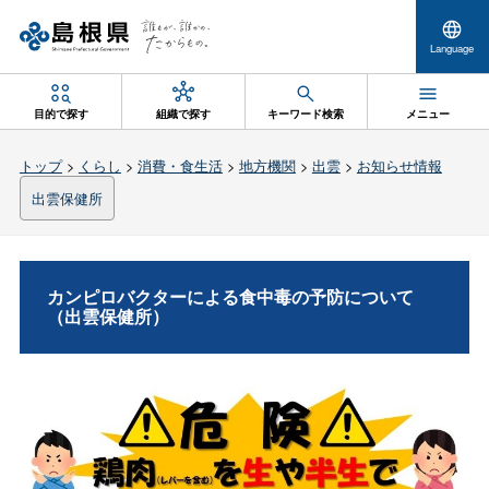
Language
目的で探す
組織で探す
キーワード検索
メニュー
トップ
>
くらし
>
消費・食生活
>
地方機関
>
出雲
>
お知らせ情報
出雲保健所
カンピロバクターによる食中毒の予防について
（出雲保健所）