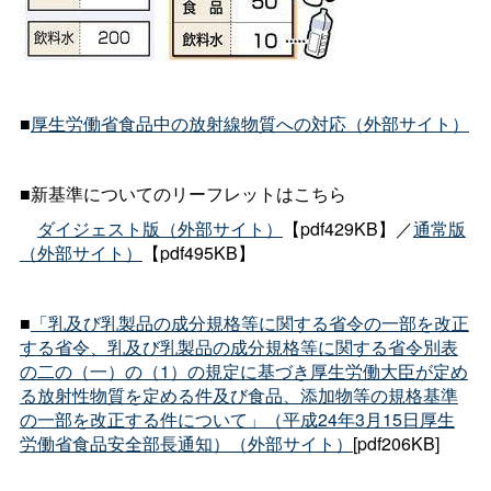
■
厚生労働省食品中の放射線物質への対応（外部サイト）
■新基準についてのリーフレットはこちら
ダイジェスト版（外部サイト）
【pdf429KB】／
通常版
（外部サイト）
【pdf495KB】
■
「乳及び乳製品の成分規格等に関する省令の一部を改正
する省令、乳及び乳製品の成分規格等に関する省令別表
の二の（一）の（1）の規定に基づき厚生労働大臣が定め
る放射性物質を定める件及び食品、添加物等の規格基準
の一部を改正する件について」（平成24年3月15日厚生
労働省食品安全部長通知）（外部サイト）
[pdf206KB]