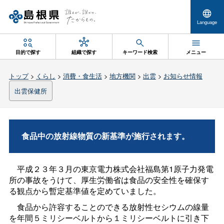
Language
目的で探す
組織で探す
キーワード検索
メニュー
トップ
>
くらし
>
消費・食生活
>
地方機関
>
出雲
>
お知らせ情報
出雲保健所
食品中の放射線物質の新基準が施行されます。
平成２３年３月の東京電力株式会社福島第1原子力発電
所の事故をうけて、厚生労働省は食品の安全性を確保す
る観点から暫定基準値を定めていました。
食品から許容することのできる放射性セシウムの線量
を年間５ミリシーベルトから１ミリシーベルトに引き下