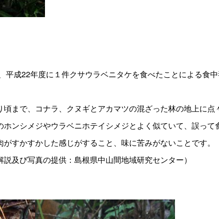
、平成22年度に１件クサウラベニタケを食べたことによる食
頃まで、コナラ、クヌギとアカマツの混ざった林の地上に点
ホンシメジやウラベニホテイシメジとよく似ていて、誤って
がすかすかした感じがすること、味に苦みがないことです。
説及び写真の提供：島根県中山間地域研究センター）