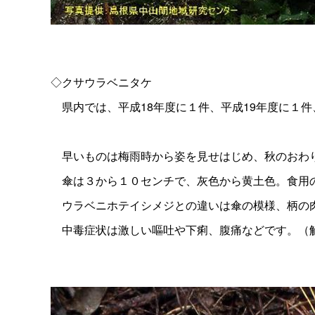
◇クサウラベニタケ
県内では、平成18年度に１件、平成19年度に１件
早いものは梅雨時から姿を見せはじめ、秋のおわり
傘は３から１０センチで、灰色から黄土色。食用の
ウラベニホテイシメジとの違いは傘の模様、柄の肉
中毒症状は激しい嘔吐や下痢、腹痛などです。（解