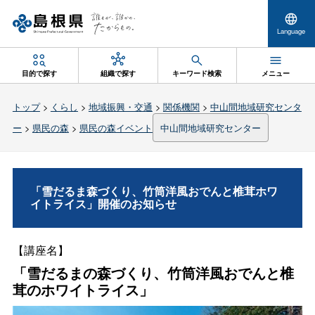
Language
目的で探す
組織で探す
キーワード検索
メニュー
トップ
>
くらし
>
地域振興・交通
>
関係機関
>
中山間地域研究センタ
ー
>
県民の森
>
県民の森イベント
中山間地域研究センター
「雪だるま森づくり、竹筒洋風おでんと椎茸ホワ
イトライス」開催のお知らせ
【講座名】
「雪だるまの森づくり、竹筒洋風おでんと椎
茸のホワイトライス」