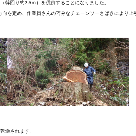
木（幹回り約
2.5
ｍ）を伐倒することになりました。
方向を定め、作業員さんの巧みなチェーンソーさばきにより上
し乾燥されます。