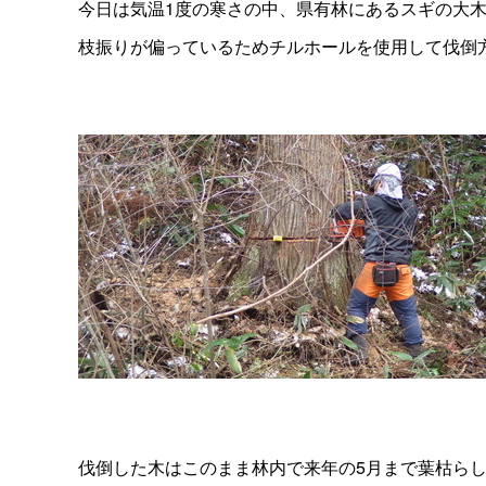
今日は気温
1
度の寒さの中、県有林にあるスギの大
枝振りが偏っているためチルホールを使用して伐倒
伐倒した木はこのまま林内で来年の
5
月まで葉枯ら