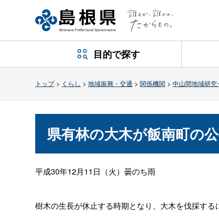
目的で探す
トップ
>
くらし
>
地域振興・交通
>
関係機関
>
中山間地域研究
県有林の大木が飯南町の
平成
30
年
12
月
11
日（火）曇のち雨
樹木の生長が休止する時期となり、大木を伐採する