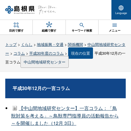
Language
目的で探す
組織で探す
キーワード検索
メニュー
トップ
>
くらし
>
地域振興・交通
>
関係機関
>
中山間地域研究センタ
ー
>
コラム
>
平成30年度のコラム
>
現在の位置
平成30年12月の一
言コラム
中山間地域研究センター
平成30年12月の一言コラム
【中山間地域研究センター】一言コラム：「鳥
獣対策を考える」～鳥獣専門指導員の活動報告から
～を開催しました（12月 3日）