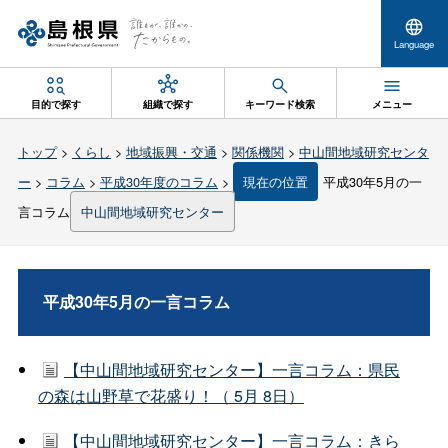
Language
目的で探す
組織で探す
キーワード検索
メニュー
トップ
>
くらし
>
地域振興・交通
>
関係機関
>
中山間地域研究センタ
ー
>
コラム
>
平成30年度のコラム
>
現在の位置
平成30年5月の一
言コラム
中山間地域研究センター
平成30年5月の一言コラム
【中山間地域研究センター】一言コラム：県民
の森は山野草で花盛り！（ 5月 8日）
【中山間地域研究センター】一言コラム：きら