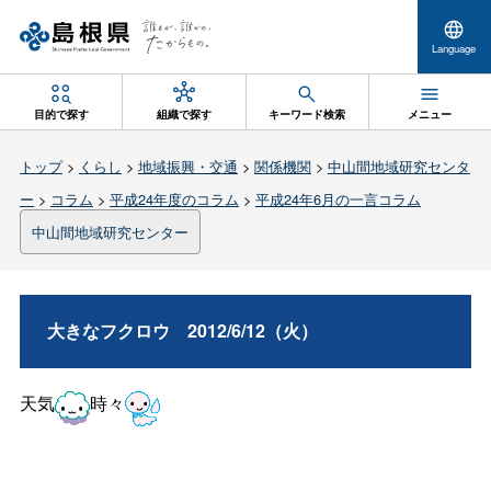
Language
目的で探す
組織で探す
キーワード検索
メニュー
トップ
>
くらし
>
地域振興・交通
>
関係機関
>
中山間地域研究センタ
ー
>
コラム
>
平成24年度のコラム
>
平成24年6月の一言コラム
中山間地域研究センター
大きなフクロ
ウ
2012/6/12（火）
天気
時々