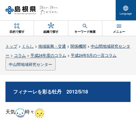
Language
目的で探す
組織で探す
キーワード検索
メニュー
トップ
>
くらし
>
地域振興・交通
>
関係機関
>
中山間地域研究センタ
ー
>
コラム
>
平成24年度のコラム
>
平成24年5月の一言コラム
中山間地域研究センター
フィナーレを彩る牡
丹
2012/5/18
天気
時々