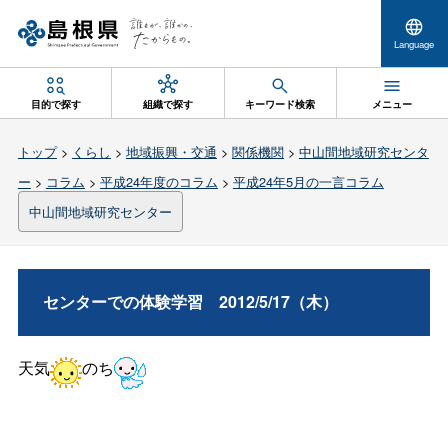
Language
目的で探す
組織で探す
キーワード検索
メニュー
トップ
>
くらし
>
地域振興・交通
>
関係機関
>
中山間地域研究センタ
ー
>
コラム
>
平成24年度のコラム
>
平成24年5月の一言コラム
中山間地域研究センター
センターでの体験学
習
2012/5/17（木）
天気
のち