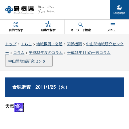
Language
目的で探す
組織で探す
キーワード検索
メニュー
トップ
>
くらし
>
地域振興・交通
>
関係機関
>
中山間地域研究センタ
ー
>
コラム
>
平成22年度のコラム
>
平成23年1月の一言コラム
中山間地域研究センター
食味調
査
2011/1/25（火）
天気