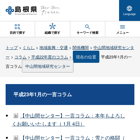
Language
目的で探す
組織で探す
キーワード検索
メニュー
トップ
>
くらし
>
地域振興・交通
>
関係機関
>
中山間地域研究センタ
ー
>
コラム
>
平成22年度のコラム
>
現在の位置
平成23年1月の一
言コラム
中山間地域研究センター
平成23年1月の一言コラム
【中山間センター】一言コラム：本年もよろし
くお願いいたします（ 1月 4日）
【中山間センター】一言コラム：雪との格闘（