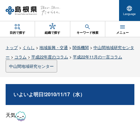
Language
目的で探す
組織で探す
キーワード検索
メニュー
トップ
>
くらし
>
地域振興・交通
>
関係機関
>
中山間地域研究センタ
ー
>
コラム
>
平成22年度のコラム
>
平成22年11月の一言コラム
中山間地域研究センター
いよいよ明日!2010/11/17（水）
天気