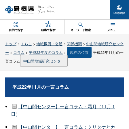
Language
目的で探す
組織で探す
キーワード検索
メニュー
トップ
>
くらし
>
地域振興・交通
>
関係機関
>
中山間地域研究センタ
ー
>
コラム
>
平成22年度のコラム
>
現在の位置
平成22年11月の一
言コラム
中山間地域研究センター
平成22年11月の一言コラム
【中山間センター】一言コラム：霜月（11月 1
日）
【中山間センター】一言コラム：クリタケとカ