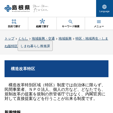
Language
目的で探す
組織で探す
キーワード検索
メニュー
トップ
>
くらし
>
地域振興・交通
>
地域振興
>
特区・地域再生・しま
ね版特区
しまね暮らし推進課
構造改革特区
構造改革特別区域（特区）制度では自治体に限らず、
民間事業者、ＮＰＯ法人、個人の方など、どなたでも、
規制改革の提案を規制の所管省庁ではなく、内閣官房に
対して直接提案などを行うことが出来る制度です。
新着情報