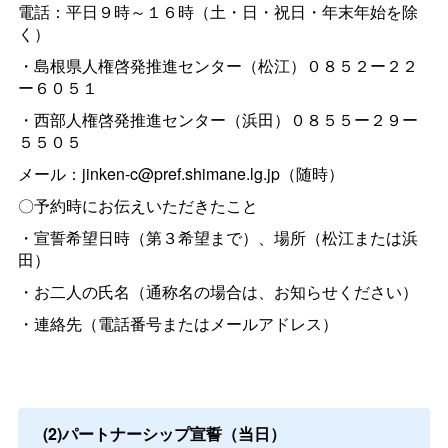
電話：平日９時～１６時（土・日・祝日・年末年始を除
く）
・島根県人権啓発推進センター（松江）０８５２ー２２
ー６０５１
・西部人権啓発推進センター（浜田）０８５５ー２９ー
５５０５
メール：jinken-c@pref.shimane.lg.jp（随時）
〇予約時にお伝えいただきたこと
・宣誓希望日時（第３希望まで）、場所（松江または浜
田）
・お二人の氏名（通称名の場合は、お知らせください）
・連絡先（電話番号またはメールアドレス）
(2)パートナーシップ宣誓（当日）