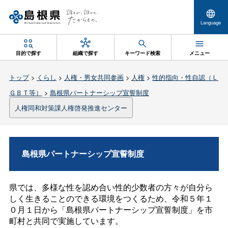
Language
目的で探す
組織で探す
キーワード検索
メニュー
トップ
>
くらし
>
人権・男女共同参画
>
人権
>
性的指向・性自認（Ｌ
ＧＢＴ等）
>
島根県パートナーシップ宣誓制度
人権同和対策課人権啓発推進センター
島根県パートナーシップ宣誓制度
県では、多様な性を認め合い性的少数者の方々が自分ら
しく生きることのできる環境をつくるため、令和５年１
０月１日から「島根県パートナーシップ宣誓制度」を市
町村と共同で実施しています。