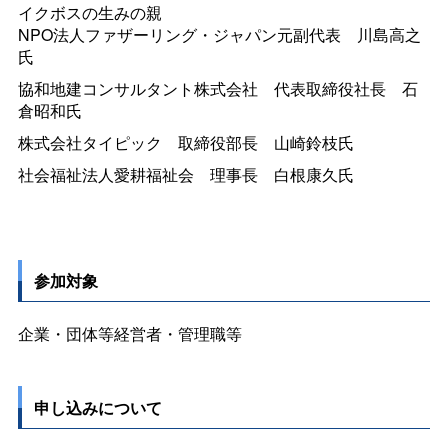
イクボスの生みの親
NPO法人ファザーリング・ジャパン元副代
表
川島高之
氏
協和地建コンサルタント株式会
社
代表取締役社
長
石
倉昭和氏
株式会社タイピッ
ク
取締役部
長
山崎鈴枝氏
社会福祉法人愛耕福祉
会
理事
長
白根康久氏
参加対象
企業・団体等経営者・管理職等
申し込みについて