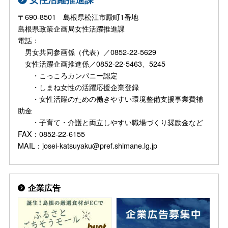
〒690-8501 島根県松江市殿町1番地
島根県政策企画局女性活躍推進課
電話：
男女共同参画係（代表）／0852-22-5629
女性活躍企画推進係／0852-22-5463、5245
・こっころカンパニー認定
・しまね女性の活躍応援企業登録
・女性活躍のための働きやすい環境整備支援事業費補
助金
・子育て・介護と両立しやすい職場づくり奨励金など
FAX：0852-22-6155
MAIL：josei-katsuyaku@pref.shimane.lg.jp
企業広告