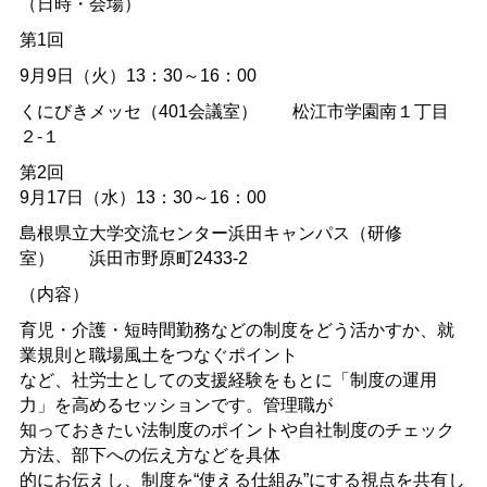
（日時・会場）
第1回
9月9日（火）13：30～16：00
くにびきメッセ（401会議室）
松江市学園南１丁目
２-１
第2回
9月17日（水）13：30～16：00
島根県立大学交流センター浜田キャンパス（研修
室）
浜田市野原町2433-2
（内容）
育児・介護・短時間勤務などの制度をどう活かすか、就
業規則と職場風土をつなぐポイント
など、社労士としての支援経験をもとに「制度の運用
力」を高めるセッションです。管理職が
知っておきたい法制度のポイントや自社制度のチェック
方法、部下への伝え方などを具体
的にお伝えし、制度を“使える仕組み”にする視点を共有し