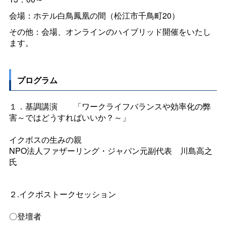
会場：ホテル白鳥鳳凰の間（松江市千鳥町20）
その他：会場、オンラインのハイブリッド開催をいたし
ます。
プログラム
１．基調講
演
「ワークライフバランスや効率化の弊
害～ではどうすればいいか？～」
イクボスの生みの親
NPO法人ファザーリング・ジャパン元副代
表
川島高之
氏
２.イクボストークセッション
〇登壇者