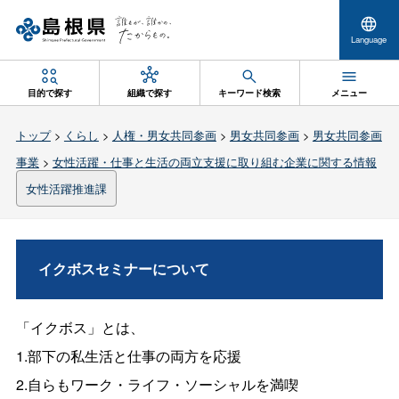
Language
目的で探す
組織で探す
キーワード検索
メニュー
トップ
>
くらし
>
人権・男女共同参画
>
男女共同参画
>
男女共同参画
事業
>
女性活躍・仕事と生活の両立支援に取り組む企業に関する情報
女性活躍推進課
イクボスセミナーについて
「イクボス」とは、
1.部下の私生活と仕事の両方を応援
2.自らもワーク・ライフ・ソーシャルを満喫