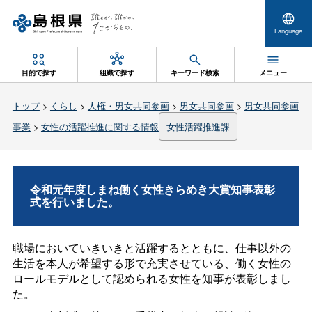
Language
目的で探す
組織で探す
キーワード検索
メニュー
トップ
>
くらし
>
人権・男女共同参画
>
男女共同参画
>
男女共同参画
事業
>
女性の活躍推進に関する情報
女性活躍推進課
令和元年度しまね働く女性きらめき大賞知事表彰
式を行いました。
職場においていきいきと活躍するとともに、仕事以外の
生活を本人が希望する形で充実させている、働く女性の
ロールモデルとして認められる女性を知事が表彰しまし
た。