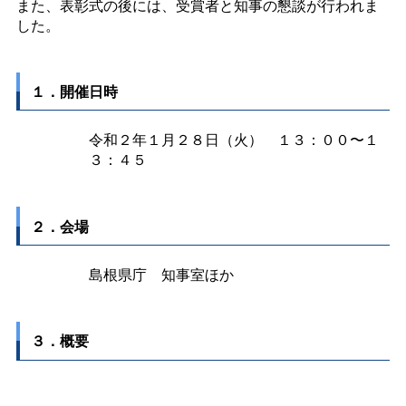
また、表彰式の後には、受賞者と知事の懇談が行われま
した。
１．開催日時
令和２年１月２８日（火
）
１３：００〜１
３：４５
２．会場
島根県
庁
知事室ほか
３．概要