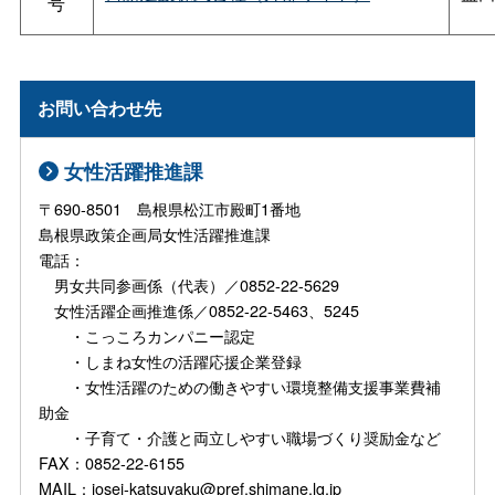
号
お問い合わせ先
女性活躍推進課
〒690-8501 島根県松江市殿町1番地
島根県政策企画局女性活躍推進課
電話：
男女共同参画係（代表）／0852-22-5629
女性活躍企画推進係／0852-22-5463、5245
・こっころカンパニー認定
・しまね女性の活躍応援企業登録
・女性活躍のための働きやすい環境整備支援事業費補
助金
・子育て・介護と両立しやすい職場づくり奨励金など
FAX：0852-22-6155
MAIL：josei-katsuyaku@pref.shimane.lg.jp