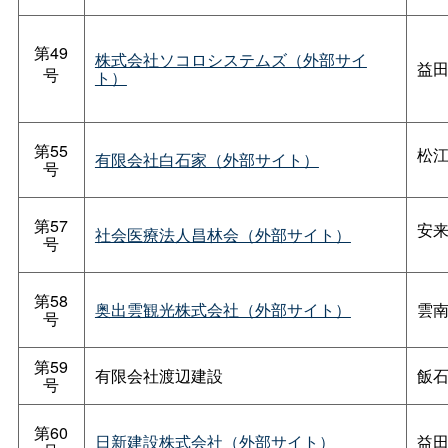
第49
株式会社ソコロシステムズ（外部サイ
益田
号
ト）
第55
松江
有限会社白石家（外部サイト）
号
第57
安来
社会医療法人昌林会（外部サイト）
号
第58
奥出雲観光株式会社（外部サイト）
雲南
号
第59
有限会社渡辺建設
飯石
号
第60
日新建設株式会社（外部サイト）
益田