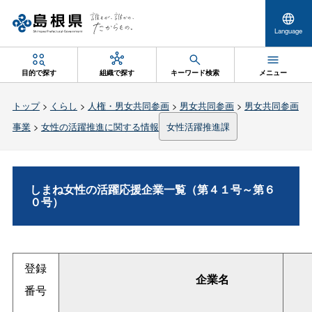
Language
目的で探す
組織で探す
キーワード検索
メニュー
トップ
>
くらし
>
人権・男女共同参画
>
男女共同参画
>
男女共同参画
事業
>
女性の活躍推進に関する情報
女性活躍推進課
しまね女性の活躍応援企業一覧（第４１号～第６
０号）
登録
企業名
番号