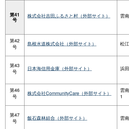
第41
株式会社吉田ふるさと村（外部サイト）
雲南
号
第42
島根水道株式会社（外部サイト）
松江
号
第43
日本海信用金庫（外部サイト）
浜田
号
第46
雲南
株式会社CommunityCare（外部サイト）
号
1
第47
飯石森林組合（外部サイト）
雲南
号