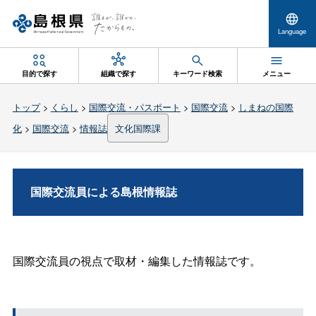
Language
目的で探す
組織で探す
キーワード検索
メニュー
トップ
>
くらし
>
国際交流・パスポート
>
国際交流
>
しまねの国際
化
>
国際交流
>
情報誌
文化国際課
国際交流員による島根情報誌
国際交流員の視点で取材・編集した情報誌です。