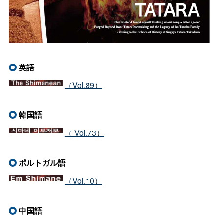
英語
（
Vol.89
）
韓国語
（
Vol.73）
ポルトガル語
（Vol.10）
中国語