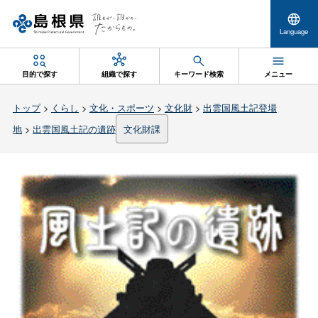
Language
目的で探す
組織で探す
キーワード検索
メニュー
トップ
>
くらし
>
文化・スポーツ
>
文化財
>
出雲国風土記登場
地
>
出雲国風土記の遺跡
文化財課