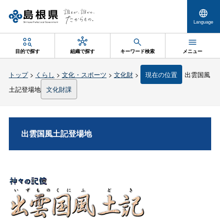
Language
目的で探す
組織で探す
キーワード検索
メニュー
トップ
>
くらし
>
文化・スポーツ
>
文化財
>
現在の位置
出雲国風
土記登場地
文化財課
出雲国風土記登場地