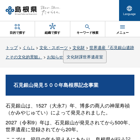
Language
目的で探す
組織で探す
キーワード検索
メニュー
トップ
>
くらし
>
文化・スポーツ
>
文化財
>
世界遺産『石見銀山遺跡
とその文化的景観』
>
お知らせ
文化財課世界遺産室
石見銀山発見５００年島根県記念事業
石見銀山は、1527（大永7）年、博多の商人の神屋寿禎
（かみやじゅてい）によって発見されました。
2027（令和9）年は、石見銀山が発見されてから500年、
世界遺産に登録されてから20年。
ここでは、節目の年を迎えるにあたり、島根県が行う記