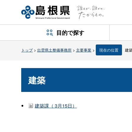
目的で探す
トップ
>
出雲県土整備事務所
>
主要事業
>
現在の位置
建
建築
建築課（ 3月15日）