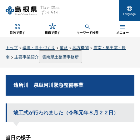
Language
目的で探す
組織で探す
キーワード検索
メニュー
トップ
>
環境・県土づくり
>
道路
>
地方機関
>
雲南・奥出雲・飯
南
>
主要事業紹介
雲南県土整備事務所
遠所
川
県単河川緊急整備事業
竣工式が行われました（令和元年８月２２日）
当日の様子