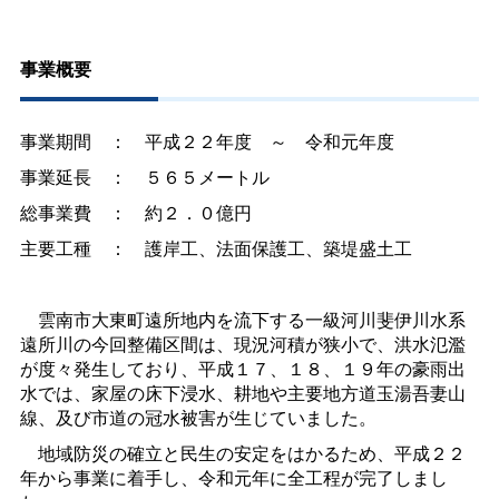
事業概要
事業期
間：
平成２２年
度～
令和元年度
事業延
長：
５６５メートル
総事業
費：
約２．０億円
主要工
種：
護岸工、法面保護工、築堤盛土工
雲南市大東町遠所地内を流下する一級河川斐伊川水系
遠所川の今回整備区間は、現況河積が狭小で、洪水氾濫
が度々発生しており、平成
１７、１８、１９
年の豪雨出
水では、家屋の床下浸水、耕地や主要地方道玉湯吾妻山
線、及び市道の冠水被害が生じていました。
地域防災の確立と民生の安定をはかるため、平成
２２
年から事業に着手し、令和元年に全工程が完了しまし