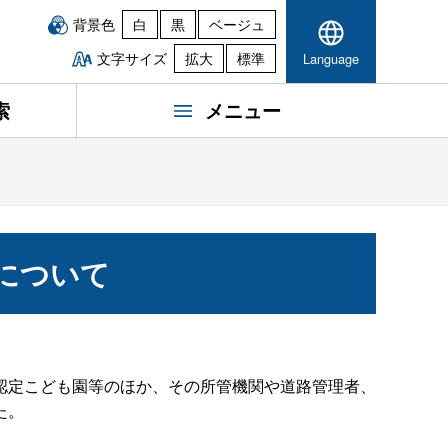
背景色
白
黒
ベージュ
文字サイズ
拡大
標準
Language
索
メニュー
について
認定こども園等のほか、その所管機関や道路管理者、
た。