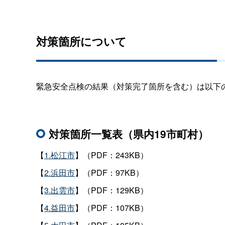
対策箇所について
緊急安全点検の結果（対策完了箇所を含む）は以下の
対策箇所一覧表（県内19市町村）
【
1.松江市
】（PDF：243KB）
【
2.浜田市
】（PDF：97KB）
【
3.出雲市
】（PDF：129KB）
【
4.益田市
】（PDF：107KB）