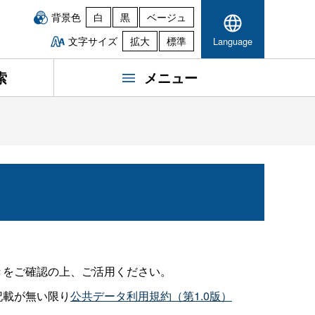
背景色
白
黒
ベージュ
文字サイズ
拡大
標準
Language
索
メニュー
きをご確認の上、ご活用ください。
記載が無い限り
公共データ利用規約（第1.0版）