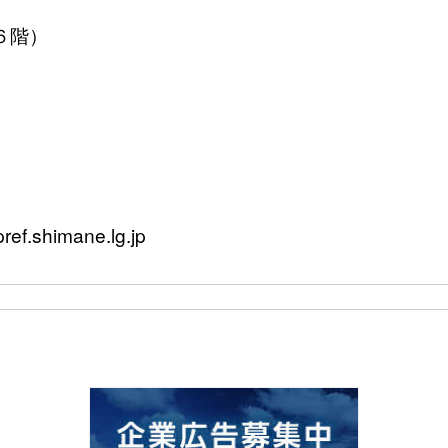
６階）
f.shimane.lg.jp