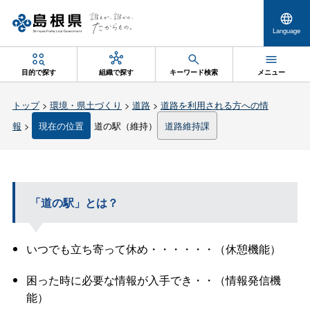
Language
目的で探す
組織で探す
キーワード検索
メニュー
トップ
>
環境・県土づくり
>
道路
>
道路を利用される方への情
報
>
現在の位置
道の駅（維持）
道路維持課
「道の駅」とは？
いつでも立ち寄って休め・・・・・・（休憩機能）
困った時に必要な情報が入手でき・・（情報発信機
能）