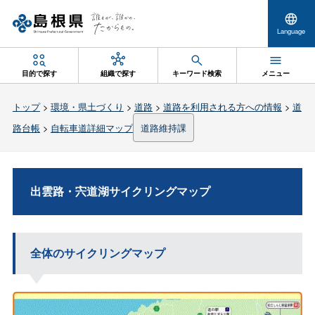
Language
目的で探す
組織で探す
キーワード検索
メニュー
トップ
>
環境・県土づくり
>
道路
>
道路を利用される方への情報
>
道
路台帳
>
自転車道詳細マップ
道路維持課
出雲路・宍道湖サイクリングマップ
全体のサイクリングマップ