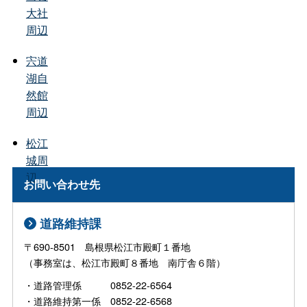
大社
周辺
宍道
湖自
然館
周辺
松江
城周
辺
お問い合わせ先
道路維持課
〒690-8501 島根県松江市殿町１番地
（事務室は、松江市殿町８番地 南庁舎６階）
・道路管理係 0852-22-6564
・道路維持第一係 0852-22-6568