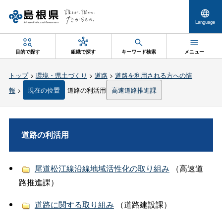
Language
目的で探す
組織で探す
キーワード検索
メニュー
トップ
>
環境・県土づくり
>
道路
>
道路を利用される方への情
報
>
現在の位置
道路の利活用
高速道路推進課
道路の利活用
尾道松江線沿線地域活性化の取り組み
（高速道
路推進課）
道路に関する取り組み
（道路建設課）