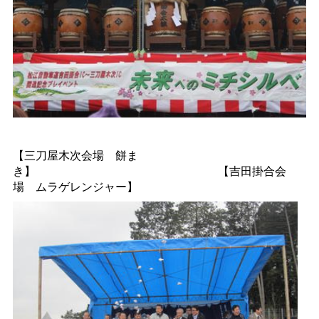
【三刀屋木次会
場
餅ま
き】
【吉田掛合会
場
ムラゲレンジャー】