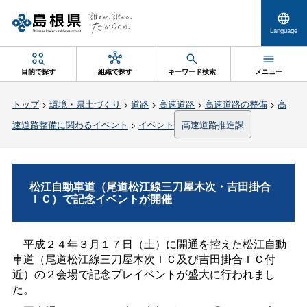
Language
目的で探す
組織で探す
キーワード検索
メニュー
トップ
>
環境・県土づくり
>
道路
>
高速道路
>
高速道路の整備
>
高
速道路整備に関わるイベント
>
イベント
高速道路推進課
松江自動車道（尾道松江線三刀屋木次・吉田掛合
ＩＣ）で記念イベントが開催
平成２４年３月１７日（土）に開通を控えた松江自動
車道（尾道松江線三刀屋木次ＩＣ及び吉田掛合ＩＣ付
近）の２会場で記念プレイベントが盛大に行われまし
た。