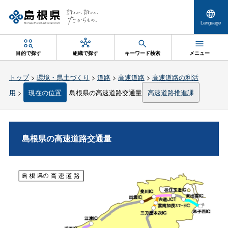
Language
目的で探す
組織で探す
キーワード検索
メニュー
トップ
>
環境・県土づくり
>
道路
>
高速道路
>
高速道路の利活
用
>
現在の位置
島根県の高速道路交通量
高速道路推進課
島根県の高速道路交通量