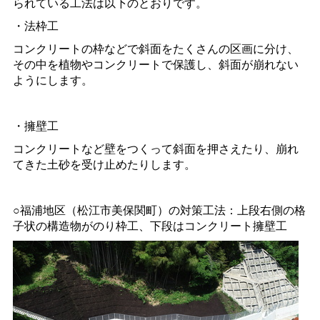
られている工法は以下のとおりです。
・法枠工
コンクリートの枠などで斜面をたくさんの区画に分け、
その中を植物やコンクリートで保護し、斜面が崩れない
ようにします。
・擁壁工
コンクリートなど壁をつくって斜面を押さえたり、崩れ
てきた土砂を受け止めたりします。
○福浦地区（松江市美保関町）の対策工法：上段右側の格
子状の構造物がのり枠工、下段はコンクリート擁壁工