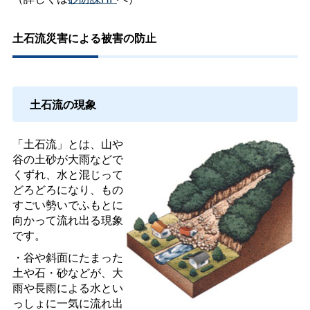
土石流災害による被害の防止
土石流の現象
「土石流」とは、山や
谷の土砂が大雨などで
くずれ、水と混じって
どろどろになり、もの
すごい勢いでふもとに
向かって流れ出る現象
です。
・谷や斜面にたまった
土や石・砂などが、大
雨や長雨による水とい
っしょに一気に流れ出