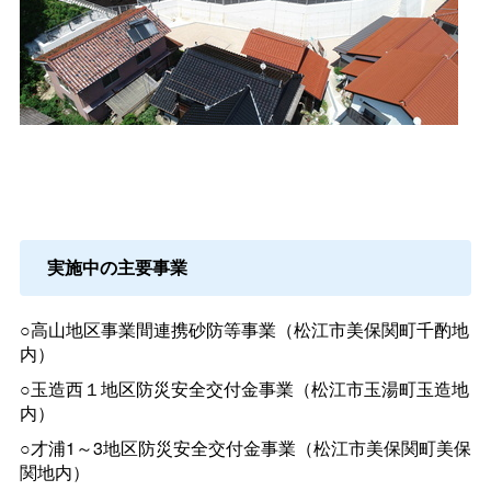
実施中の主要事業
○高山地区事業間連携砂防等事業（松江市美保関町千酌地
内）
○玉造西１地区防災安全交付金事業（松江市玉湯町玉造地
内）
○才浦1～3地区防災安全交付金事業（松江市美保関町美保
関地内）