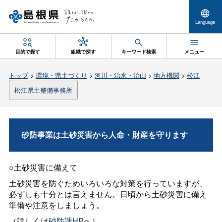
Language
目的で探す
組織で探す
キーワード検索
メニュー
トップ
>
環境・県土づくり
>
河川・治水・治山
>
地方機関
>
松江
松江県土整備事務所
砂防事業は土砂災害から人命・財産を守ります
○土砂災害に備えて
土砂災害を防ぐためいろいろな対策を行っていますが、
必ずしも十分とは言えません。日頃から土砂災害に備え
準備や注意をしましょう。
（詳しくは
砂防課HP
へ）