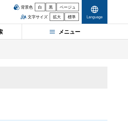
背景色
白
黒
ベージュ
文字サイズ
拡大
標準
Language
索
メニュー