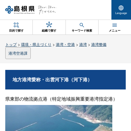
Language
目的で探す
組織で探す
キーワード検索
メニュー
トップ
>
環境・県土づくり
>
港湾・空港
>
港湾
>
港湾整備
港湾空港課
地方港湾愛称・出雲河下港（河下港）
県東部の物流拠点港（特定地域振興重要港湾指定港）