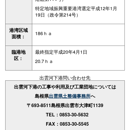
特定地域振興重要港湾選定平成12年1月
19日（政令第214号）
港湾区域
186ｈａ
面積：
臨港地
最終指定平成20年4月1日
区：
20.7ｈａ
出雲河下港問い合わせ先
出雲河下港の工事や利用及び工業団地については
島根県
出雲県土整備事務所
へ
〒693-8511島根県出雲市大津町1139
TEL：0853-30-5632
FAX：0853-30-5545