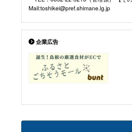
Mail:toshikei@pref.shimane.lg.jp
企業広告